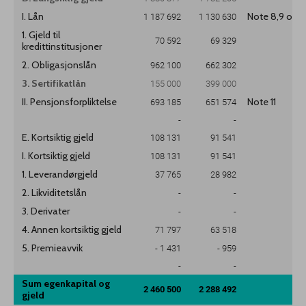
I. Lån
1 187 692
1 130 630
Note 8,9 og 1
1. Gjeld til
70 592
69 329
kredittinstitusjoner
2. Obligasjonslån
962 100
662 302
3. Sertifikatlån
155 000
399 000
II. Pensjonsforpliktelse
693 185
651 574
Note 11
-
-
E. Kortsiktig gjeld
108 131
91 541
I. Kortsiktig gjeld
108 131
91 541
1. Leverandørgjeld
37 765
28 982
2. Likviditetslån
-
-
3. Derivater
-
-
4. Annen kortsiktig gjeld
71 797
63 518
5. Premieavvik
- 1 431
- 959
-
-
Sum egenkapital og
2 460 500
2 288 492
gjeld