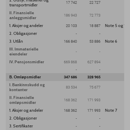
2. Utstyr, maskiner og
17 742
22 727
transportmidler
II. Finansielle
186 943
72 773
anleggsmidler
1. Aksjer og andeler
20 103
18 887
Note 5 og 15
2. Obligasjoner
-
-
3. Utlån
166 840
53 886
Note 6
III. Immaterielle
-
-
eiendeler
IV. Pensjonsmidler
669 868
627 894
-
-
B. Omløpsmidler
347 686
328 965
I. Bankinnskudd og
83 534
75 677
kontanter
II. Finansielle
168 362
171 993
omløpsmidler
1. Aksjer og andeler
168 362
171 993
Note 7
2. Obligasjoner
-
-
3. Sertifikater
-
-