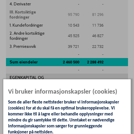
4. Derivater
-
-
III. Kortsiktige
95 790
81 296
fordringer
1. Kundefordringer
10 543
11 736
2. Andre kortsiktige
45 525
46 827
fordringer
3. Premieavvik
39 721
22 732
-
-
Sum eiendeler
2 460 500
2 288 492
-
-
EGENKAPITAL OG
-
-
GJELD
C. Egenkapital
471 492
414 747
Vi bruker informasjonskapsler (cookies)
I. Egenkapital drift
56 774
25 680
Som de aller fleste nettsteder bruker vi informasjonskapsler
1. Disposisjonsfond
36 737
4 005
(cookies) for at du skal få en optimal brukeropplevelse. Vi
kommer ikke til å lagre eller behandle opplysninger med
2. Bundne driftsfond
20 038
21 675
Note 13
mindre du gir samtykke til dette. Unntaket er nødvendige
3. Merforbruk i
-
-
informasjonskapsler som sørger for grunnleggende
driftsregnskapet
funksjoner på nettsiden.