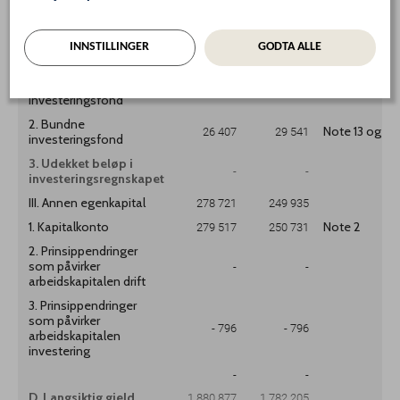
4. Mindreforbruk i
-
-
driftsregnskapet
II. Egenkapital
INNSTILLINGER
GODTA ALLE
135 997
139 132
investering
1. Ubundet
109 591
109 591
investeringsfond
2. Bundne
26 407
29 541
Note 13 og 14
investeringsfond
3. Udekket beløp i
-
-
investeringsregnskapet
III. Annen egenkapital
278 721
249 935
1. Kapitalkonto
279 517
250 731
Note 2
2. Prinsippendringer
som påvirker
-
-
arbeidskapitalen drift
3. Prinsippendringer
som påvirker
- 796
- 796
arbeidskapitalen
investering
-
-
D. Langsiktig gjeld
1 880 877
1 782 205