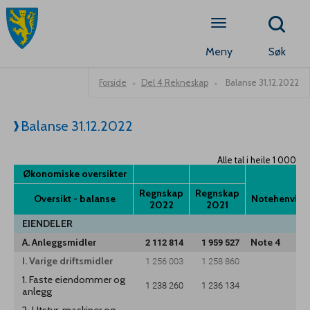
Meny
Søk
Forside
Del 4 Rekneskap
Balanse 31.12.2022
Balanse 31.12.2022
Alle tal i heile 1 000
Økonomiske oversikter
Økonomiske
oversikter
Regnskap
Regnskap
Oversikt - balanse
Notehenvisn
Oversikt -
Regnskap
2022
Regnskap
2021
Notehenvisn
balanse
2022
2021
EIENDELER
A. Anleggsmidler
2 112 814
1 959 527
Note 4
I. Varige driftsmidler
1 256 003
1 258 860
1. Faste eiendommer og
1 238 260
1 236 134
anlegg