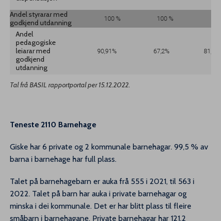
Andel styrarar med
100 %
100 %
100
godkjend utdanning
Andel
pedagogiske
leiarar med
90,91%
67,2%
81,48
godkjend
utdanning
Tal frå BASIL rapportportal per 15.12.2022.
Teneste 2110 Barnehage
Giske har 6 private og 2 kommunale barnehagar. 99,5 % av
barna i barnehage har full plass.
Talet på barnehagebarn er auka frå 555 i 2021, til 563 i
2022. Talet på barn har auka i private barnehagar og
minska i dei kommunale. Det er har blitt plass til fleire
småbarn i barnehagane. Private barnehagar har 121,2