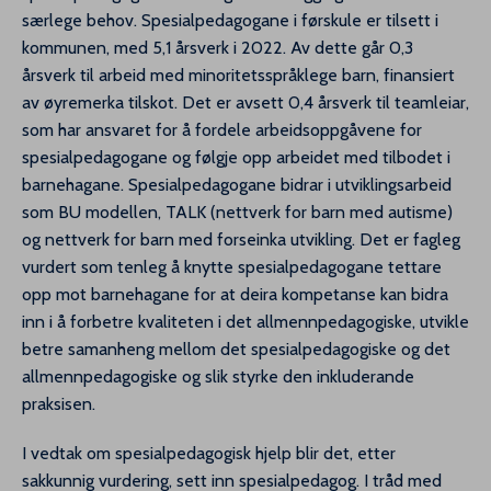
særlege behov. Spesialpedagogane i førskule er tilsett i
kommunen, med 5,1 årsverk i 2022. Av dette går 0,3
årsverk til arbeid med minoritetsspråklege barn, finansiert
av øyremerka tilskot. Det er avsett 0,4 årsverk til teamleiar,
som har ansvaret for å fordele arbeidsoppgåvene for
spesialpedagogane og følgje opp arbeidet med tilbodet i
barnehagane. Spesialpedagogane bidrar i utviklingsarbeid
som BU modellen, TALK (nettverk for barn med autisme)
og nettverk for barn med forseinka utvikling. Det er fagleg
vurdert som tenleg å knytte spesialpedagogane tettare
opp mot barnehagane for at deira kompetanse kan bidra
inn i å forbetre kvaliteten i det allmennpedagogiske, utvikle
betre samanheng mellom det spesialpedagogiske og det
allmennpedagogiske og slik styrke den inkluderande
praksisen.
I vedtak om spesialpedagogisk hjelp blir det, etter
sakkunnig vurdering, sett inn spesialpedagog. I tråd med