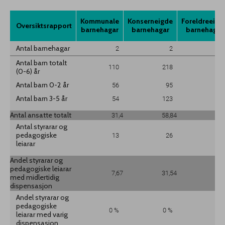
Kommunale
Kommunale
Konserneigde
Konserneigde
Foreldreeigd
Foreldreeigd
Oversiktsrapport
Oversiktsrapport
barnehagar
barnehagar
barnehagar
barnehagar
barnehagar
barnehagar
Antal barnehagar
2
2
Antal barn totalt
110
218
9
(0-6) år
Antal barn 0-2 år
56
95
3
Antal barn 3-5 år
54
123
5
Antal ansatte totalt
31,4
58,84
2
Antal styrarar og
pedagogiske
13
26
1
leiarar
Andel styrarar og
pedagogiske leiarar
7,67
31,54
1
med midlertidig
dispensasjon
Andel styrarar og
pedagogiske
0 %
0 %
0 
leiarar med varig
dispensasjon