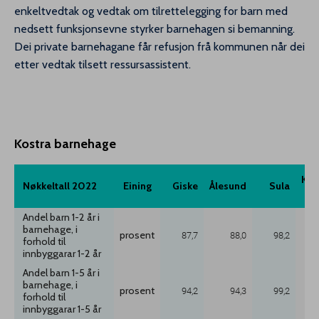
enkeltvedtak og vedtak om tilrettelegging for barn med
nedsett funksjonsevne styrker barnehagen si bemanning.
Dei private barnehagane får refusjon frå kommunen når dei
etter vedtak tilsett ressursassistent.
Kostra barnehage
Kos
Kos
Nøkkeltall 2022
Nøkkeltall 2022
Eining
Eining
Giske
Giske
Ålesund
Ålesund
Sula
Sula
Andel barn 1-2 år i
barnehage, i
prosent
87,7
88,0
98,2
forhold til
innbyggarar 1-2 år
Andel barn 1-5 år i
barnehage, i
prosent
94,2
94,3
99,2
forhold til
innbyggarar 1-5 år