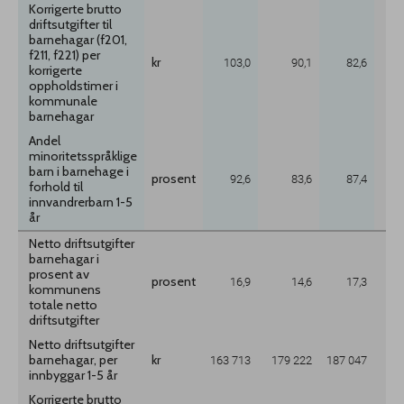
Korrigerte brutto
driftsutgifter til
barnehagar (f201,
f211, f221) per
kr
103,0
90,1
82,6
korrigerte
oppholdstimer i
kommunale
barnehagar
Andel
minoritetsspråklige
barn i barnehage i
prosent
92,6
83,6
87,4
forhold til
innvandrerbarn 1-5
år
Netto driftsutgifter
barnehagar i
prosent av
prosent
16,9
14,6
17,3
kommunens
totale netto
driftsutgifter
Netto driftsutgifter
barnehagar, per
kr
163 713
179 222
187 047
innbyggar 1-5 år
Korrigerte brutto