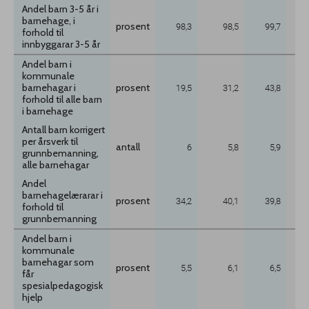
Andel barn 3-5 år i
barnehage, i
prosent
98,3
98,5
99,7
forhold til
innbyggarar 3-5 år
Andel barn i
kommunale
barnehagar i
prosent
19,5
31,2
43,8
forhold til alle barn
i barnehage
Antall barn korrigert
per årsverk til
antall
6
5,8
5,9
grunnbemanning,
alle barnehagar
Andel
barnehagelærarar i
prosent
34,2
40,1
39,8
forhold til
grunnbemanning
Andel barn i
kommunale
barnehagar som
prosent
5,5
6,1
6,5
får
spesialpedagogisk
hjelp